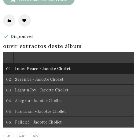

Disponível
ouvir extractos deste álbum
Inner Peace - Jacotte Chollet
Error loading: "https://www.multidimensionalmusic.com/shop/upload/inner-peace-sample2-3683.mp3"
Sérénité - Jacotte Chollet
Light n Joy - Jacotte Chollet
Allegria - Jacotte Chollet
Jubilation - Jacotte Chollet
Felicité - Jacotte Chollet