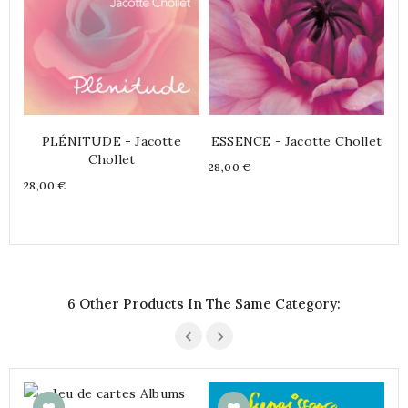
Pr
28
PLÉNITUDE - Jacotte
ESSENCE - Jacotte Chollet
Chollet
Price
28,00 €
Price
28,00 €
6 Other Products In The Same Category: