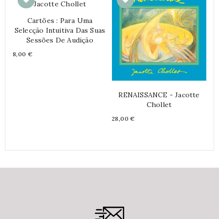
Cartões : Para Uma
Selecção Intuitiva Das Suas
Sessões De Audição
Price
8,00 €
RENAISSANCE - Jacotte
E
Chollet
Pr
28
Price
28,00 €